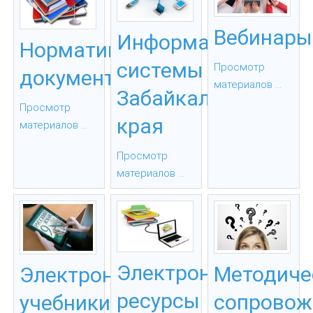
Вебинары
Информационные
Нормативные
системы
Просмотр
документы
материалов ...
Забайкальского
Просмотр
края
материалов ...
Просмотр
материалов ...
Электронные
Методиче
Электронные
ресурсы
сопровож
учебники