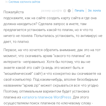
In
Система хостинга сайтов
размер шрифта
Печать
Эл. почта
Пожалуйста
подскажите, как на сайте создать карту сайта и где она
должна находиться? Сделала запрос в
инете
, там
предлагается установить какой-то
плагин
, но я что-то
ничего не поняла. Попыталась установить, то антивирус не
дает, то платно.
Первое, на что хочется обратить внимание, дак это на тот
момент, что скачивать архив "какого-то плагина" из
интернета - неправильно. Хотя бы потому, что вы не
знаете какой это сайт (а ведь это может быть и
"мошейнический" сайт) и что конкретно вы скачиваете на
свой компьютер. Под каким-нибудь, вполне безобидным
названием "архив.zip" может скрываться все что угодно.
Поэтому, оптимальным вариантом будет установка
плагина из
каталога плагинов WordPress
. Для этого
осуществляем поиск плагинов по ключевому слову -